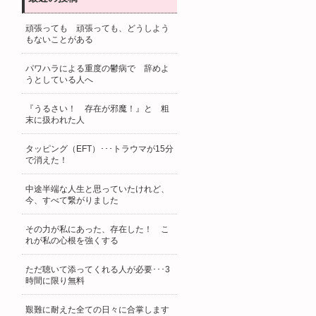
頑張っても 頑張っても、どうしよう
もないことがある
パワハラによる重度の鬱病で 辞めよ
うとしている人へ
『うるさい！ 存在が邪魔！』と 粗
末に扱われた人
タッピング（EFT）･･･トラウマが15分
で消えた！
中途半端な人生と思っていたけれど、
今、すべて繋がりました
その力が私にあった、存在した！ こ
れが私の心根を強くする
ただ聴いて添ってくれる人が必要･･･3
時間に限り無料
艱難に耐えた全ての日々に合掌します