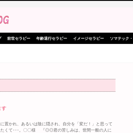
プ
前世セラピー
年齢退行セラピー
イメージセラピー
ソマテック・
ます
うに置かれ、あるいは陰に隠され、自分を「変だ！」と思って
たくて･･･。〇〇様 『◎◎君の苦しみは、世間一般の人に