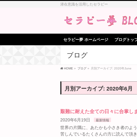
潜在意識を活用したセラピー
セラピー夢 ホームページ
ブログトッ
ブログ
HOME
»
ブログ
»
月別アーカイブ: 2020年June
月別アーカイブ: 2020年6月
艱難に耐えた全ての日々に合掌し
2020年6月19日
最新情報
世界の片隅に、あたかも小さき者のよ
苦しんでいるたくさんの方に読んで頂き